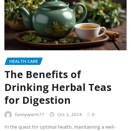
HEALTH CARE
The Benefits of
Drinking Herbal Teas
for Digestion
funnyworm77
Oct 2, 2024
0
In the quest for optimal health, maintaining a well-