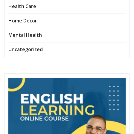
Health Care
Home Decor
Mental Health
Uncategorized