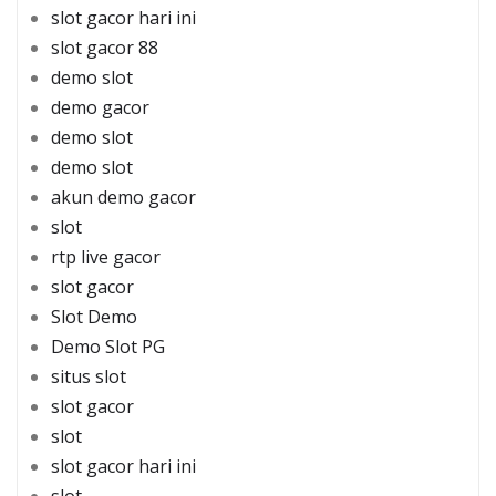
slot gacor hari ini
slot gacor 88
demo slot
demo gacor
demo slot
demo slot
akun demo gacor
slot
rtp live gacor
slot gacor
Slot Demo
Demo Slot PG
situs slot
slot gacor
slot
slot gacor hari ini