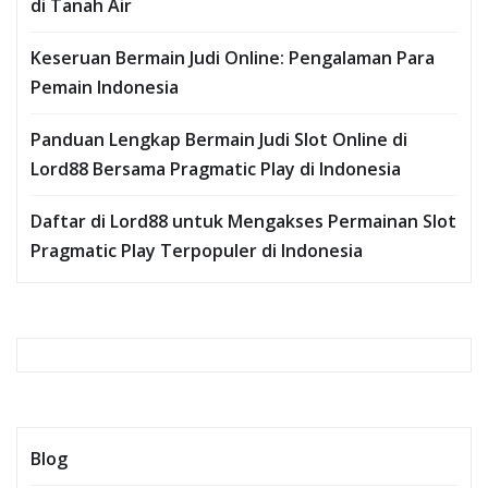
di Tanah Air
Keseruan Bermain Judi Online: Pengalaman Para
Pemain Indonesia
Panduan Lengkap Bermain Judi Slot Online di
Lord88 Bersama Pragmatic Play di Indonesia
Daftar di Lord88 untuk Mengakses Permainan Slot
Pragmatic Play Terpopuler di Indonesia
Blog