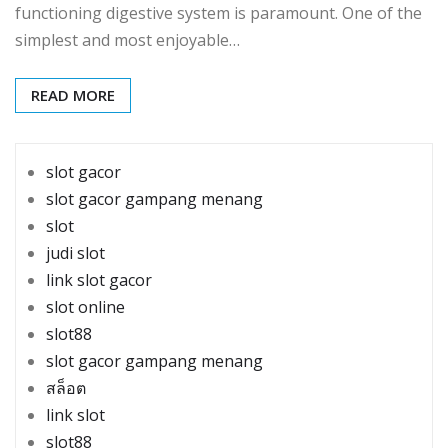
functioning digestive system is paramount. One of the
simplest and most enjoyable…
READ MORE
slot gacor
slot gacor gampang menang
slot
judi slot
link slot gacor
slot online
slot88
slot gacor gampang menang
สล็อต
link slot
slot88