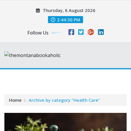
Skip
Thursday, 6 August 2026
to
content
2:44:31 PM
Follow Us
Home
Archive by category "Health Care"