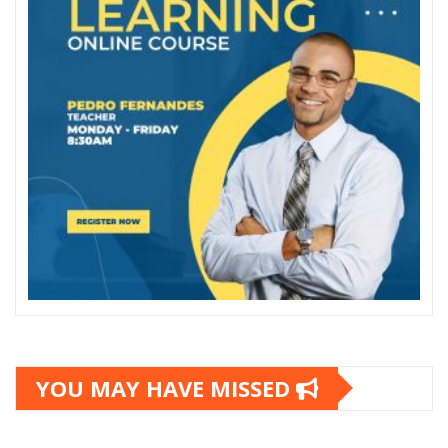
YOU MAY HAVE MISSED