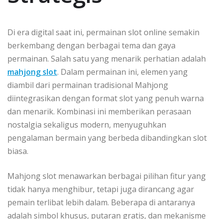
Di era digital saat ini, permainan slot online semakin
berkembang dengan berbagai tema dan gaya
permainan. Salah satu yang menarik perhatian adalah
mahjong slot
. Dalam permainan ini, elemen yang
diambil dari permainan tradisional Mahjong
diintegrasikan dengan format slot yang penuh warna
dan menarik. Kombinasi ini memberikan perasaan
nostalgia sekaligus modern, menyuguhkan
pengalaman bermain yang berbeda dibandingkan slot
biasa.
Mahjong slot menawarkan berbagai pilihan fitur yang
tidak hanya menghibur, tetapi juga dirancang agar
pemain terlibat lebih dalam. Beberapa di antaranya
adalah simbol khusus, putaran gratis, dan mekanisme