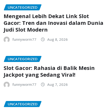
UNCATEGORIZED
Mengenal Lebih Dekat Link Slot
Gacor: Tren dan Inovasi dalam Dunia
Judi Slot Modern
funnyworm77
Aug 8, 2026
UNCATEGORIZED
Slot Gacor: Rahasia di Balik Mesin
Jackpot yang Sedang Viral!
funnyworm77
Aug 7, 2026
UNCATEGORIZED