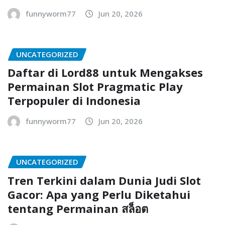
funnyworm77
Jun 20, 2026
UNCATEGORIZED
Daftar di Lord88 untuk Mengakses
Permainan Slot Pragmatic Play
Terpopuler di Indonesia
funnyworm77
Jun 20, 2026
UNCATEGORIZED
Tren Terkini dalam Dunia Judi Slot
Gacor: Apa yang Perlu Diketahui
tentang Permainan สล็อต