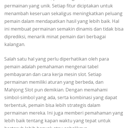
permainan yang unik. Setiap fitur diciptakan untuk
menambah keseruan sekaligus meningkatkan peluang
pemain dalam mendapatkan hasil yang lebih baik. Hal
ini membuat permainan semakin dinamis dan tidak bisa
diprediksi, menarik minat pemain dari berbagai
kalangan.
Salah satu hal yang perlu diperhatikan oleh para
pemain adalah pemahaman mengenai tabel
pembayaran dan cara kerja mesin slot. Setiap
permainan memiliki aturan yang berbeda, dan
Mahjong Slot pun demikian. Dengan memahami
simbol-simbol yang ada, serta kombinasi yang dapat
terbentuk, pemain bisa lebih strategis dalam
permainan mereka. Ini juga memberi pemahaman yang
lebih baik tentang kapan waktu yang tepat untuk