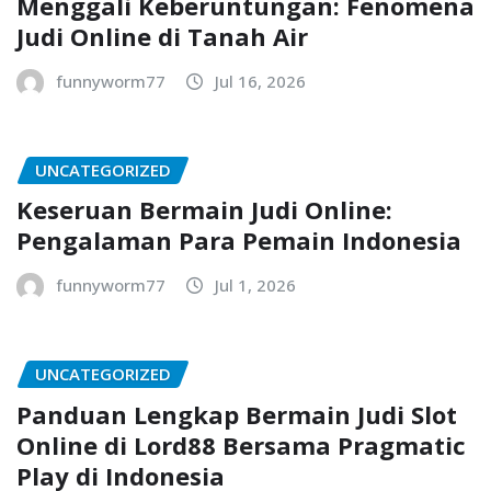
Menggali Keberuntungan: Fenomena
Judi Online di Tanah Air
funnyworm77
Jul 16, 2026
UNCATEGORIZED
Keseruan Bermain Judi Online:
Pengalaman Para Pemain Indonesia
funnyworm77
Jul 1, 2026
UNCATEGORIZED
Panduan Lengkap Bermain Judi Slot
Online di Lord88 Bersama Pragmatic
Play di Indonesia