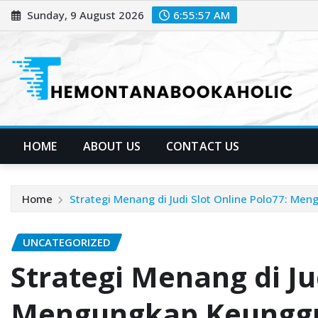
Skip
Sunday, 9 August 2026
6:55:58 AM
to
content
HOME
ABOUT US
CONTACT US
Home
Strategi Menang di Judi Slot Online Polo77: Me
UNCATEGORIZED
Strategi Menang di Ju
Mengungkap Keunggu