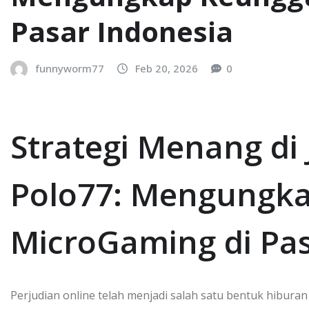
Pasar Indonesia
funnyworm77
Feb 20, 2026
0
Strategi Menang di 
Polo77: Mengungk
MicroGaming di Pas
Perjudian online telah menjadi salah satu bentuk hiburan