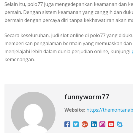
Selain itu, polo77 juga mengedepankan keamanan dan 
pemain. Dengan sistem keamanan yang canggih dan duku
bermain dengan percaya diri tanpa kekhawatiran akan m
Secara keseluruhan, judi slot online di polo77 yang di
memberikan pengalaman bermain yang memuaskan dan pel
menjelajahi lebih dalam dunia perjudian online, kunjungi
kemenangan.
funnyworm77
Website:
https://themontana