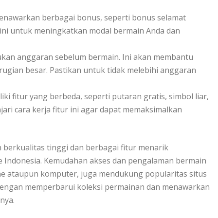
menawarkan berbagai bonus, seperti bonus selamat
ini untuk meningkatkan modal bermain Anda dan
kan anggaran sebelum bermain. Ini akan membantu
gian besar. Pastikan untuk tidak melebihi anggaran
ki fitur yang berbeda, seperti putaran gratis, simbol liar,
ri cara kerja fitur ini agar dapat memaksimalkan
rkualitas tinggi dan berbagai fitur menarik
ine Indonesia. Kemudahan akses dan pengalaman bermain
one ataupun komputer, juga mendukung popularitas situs
si dengan memperbarui koleksi permainan dan menawarkan
nya.